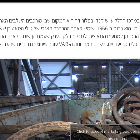
מרכז החלל ע"ש קנדי בפלורידה הוא המקום שבו מורכבים השלבים האחר
לפני שיגור חלליות למשימתן. המתקן מתנשא לגובה של 160 מ', הוא נבנה ב-1966 ושימש כאתר ההרכבה האנכי של טילי ה
 להרכבתן למנועים המאיצים ולמכל הדלק הענק שעמם הן שוגרו. לאחר הה
כלי רכב יעודיים. בשנים האחרונות ה-
VAB
עובר שיפוצים נרחבים שנועדו 
Click to accept marketing cookies 
this content