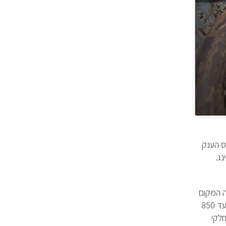
מ-13 מיליון מ"ק. הקומפלקס הענק
ג.
פת, וזה המקום
. מטוס עם שני מפלסים שבו יש שטח אפקטיבי של כמעט 500 מ"ר ואפשרות לעד 850
חלקי