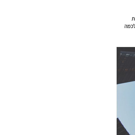
ת
לכמה