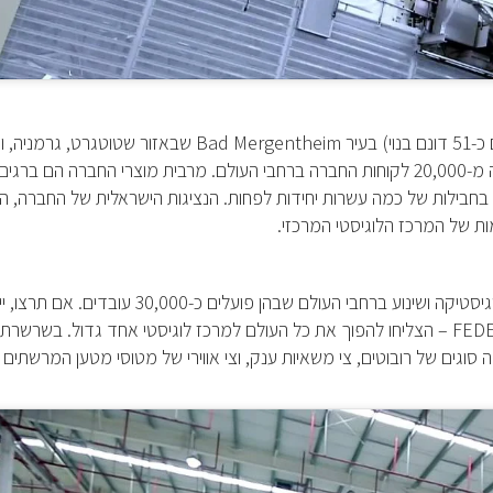
Bad Mergentheim
שבאזור שטוטגרט, גרמניה, וה
משנע כ-330,000 אלף קופסאות מטען בחודש עבור למעלה מ-20,000 לקוחות החברה ברחבי העולם. מרבית מוצרי החברה הם בר
בחבילות של כמה עשרות יחידות לפחות. הנציגות הישראלית של החברה, ה
ת של המרכז הלוגיסטי המרכזי.
ענק השילוח הבינלאומי מסתמך על רשת של 850 נקודות לוגיסטיקה ושינוע ברחבי העולם שבהן פועלים כ-30,000 עובד
FED
– הצליחו להפוך את כל העולם למרכז לוגיסטי אחד גדול. בשרשרת
גים של רובוטים, צי משאיות ענק, וצי אווירי של מטוסי מטען המרשתים 