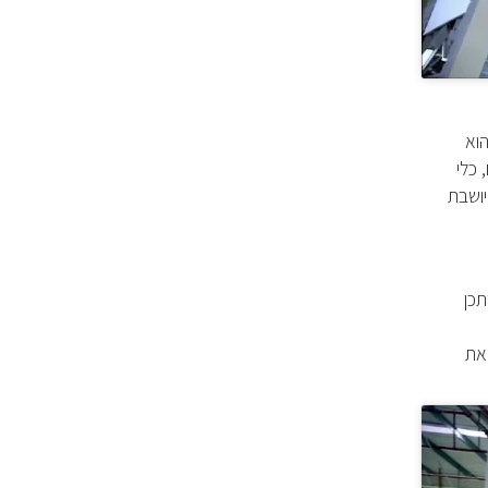
וא
גים, כלי
יושבת
ים. אם תרצו, ייתכן
את