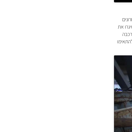
ונים
סאטורן ששיגרו את
רכבה
להתאימו