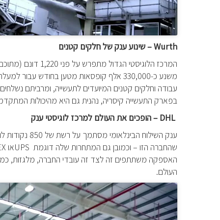
Wurth
– שינוע ענק של חלקים קטנים
המרכז הלוגיסטי הגדול מתפרש על פני 1,220 דונם (מתוכם כ-51 דונם בנוי) בעיר
עבודה וחלקים קטנים המיועדים לתעשייה, ומרביתם נשלחים 
בפארק התעשייה קיסריה, נהנית גם היא מהיכולות המתקדמו
DHL
– הופכים את העולם למרכז לוגיסטי ענק
שהחברה הזו – וכמובן גם המתחרות שלה דוגמת
UPS
או
EX
האספקה משתתפים זה לצד זה עובדי החברה, מלגזות, כמה סו
העולם.