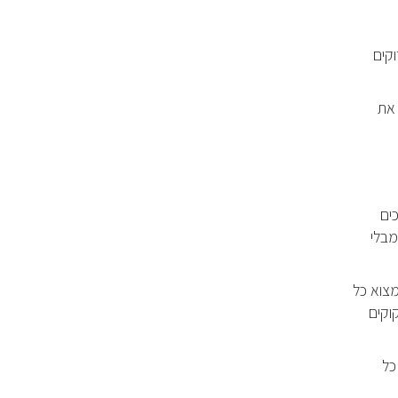
וקים
 את
ים
מבלי
מצוא כל
וקים
כל