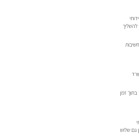
דותי
 להשליך
חשיבות
שרד
בתוך זמן
י
40-2 ש"ח, ואתם מקבלים עליהן גם שלוש