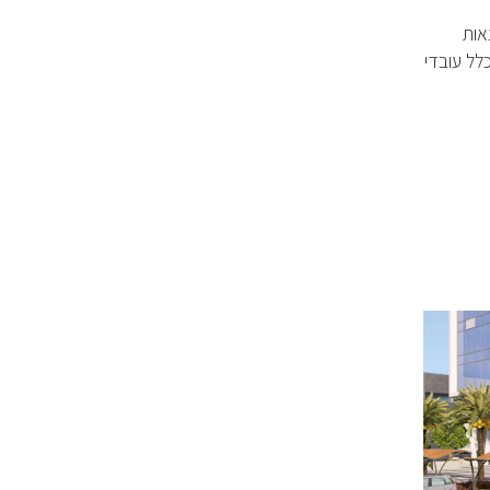
אות
לל עובדי