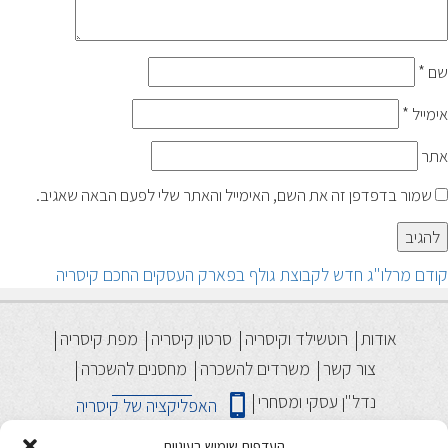
שם
*
אימייל
*
אתר
שמור בדפדפן זה את השם, האימייל והאתר שלי לפעם הבאה שאגיב.
יווט
הפוסט
קודם
מרלו"ג חדש לקבוצת גולף בפארק העסקים החכם קיסריה
הקודם:
אודות
רוטשילד וקיסריה
סרטון קיסריה
מפת קיסריה
צור קשר
משרדים להשכרה
מחסנים להשכרה
נדל"ן עסקי ומסחרי
האפליקציה של קיסריה
מבני תעשיה להשכרה
פארק תעשיה קיסריה
העדפות שימוש בעוגיות