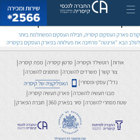
מרלו"גמיש! מושג חדש למביני
עניין בתחום הלוגיסטיקה
יווט
הפוסט
קודם
פארק העסקים קיסריה, חבילת העסקים המשתלמת ביותר
הקודם:
הפוסט
לשלב הבא
"ארינטה" מרחיבה את פעילותה בפארק העסקים בקיסריה
הבא:
אודות
רוטשילד וקיסריה
סרטון קיסריה
מפת קיסריה
צור קשר
משרדים להשכרה
מחסנים להשכרה
נדל"ן עסקי ומסחרי
האפליקציה של קיסריה
מבני תעשיה להשכרה
פארק תעשיה קיסריה
שטח מסחרי להשכרה
סיור בפארק 360
חוברת הפארק