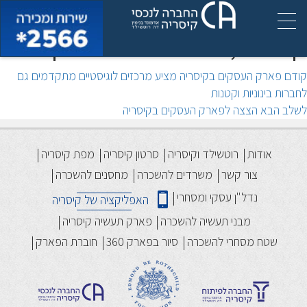
שכירות בפארק העסקים
קיסריה, המשתלמת בצפון
יווט
הפוסט
קודם
פארק העסקים בקיסריה מציע מרכזים לוגיסטיים מתקדמים גם
הקודם:
לחברות בינוניות וקטנות
הפוסט
לשלב הבא
הצצה לפארק העסקים בקיסריה
הבא:
אודות
רוטשילד וקיסריה
סרטון קיסריה
מפת קיסריה
צור קשר
משרדים להשכרה
מחסנים להשכרה
נדל"ן עסקי ומסחרי
האפליקציה של קיסריה
מבני תעשיה להשכרה
פארק תעשיה קיסריה
שטח מסחרי להשכרה
סיור בפארק 360
חוברת הפארק