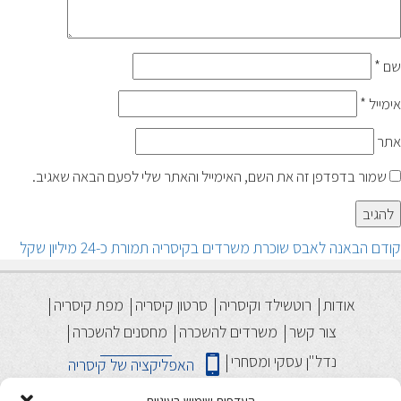
שם
*
אימייל
*
אתר
שמור בדפדפן זה את השם, האימייל והאתר שלי לפעם הבאה שאגיב.
יווט
הפוסט
קודם
הבאנה לאבס שוכרת משרדים בקיסריה תמורת כ-24 מיליון שקל
הקודם:
אודות
רוטשילד וקיסריה
סרטון קיסריה
מפת קיסריה
צור קשר
משרדים להשכרה
מחסנים להשכרה
נדל"ן עסקי ומסחרי
האפליקציה של קיסריה
מבני תעשיה להשכרה
פארק תעשיה קיסריה
העדפות שימוש בעוגיות