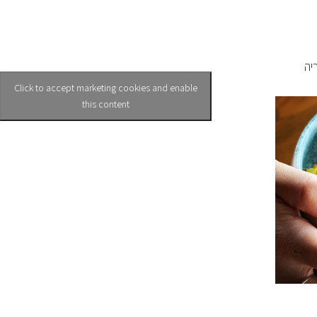
יה
Click to accept marketing cookies and enable
this content