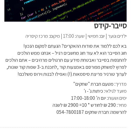
סייבר-קידס
ילדים ונוער
|
יום: חמישי
|
שעה: 17:00
|
מיקום: מרכז קיסריה
בא לכם ללמוד את סודות ההאקרים? הגעתם למקום הנכון!
חוג הסייבר הוא לא עוד חוג מחשבים רגיל – אנחנו ממש הולכים
להתנסות בסייבר ואבטחת מידע עם תרגולים מרהיבים – אתם הולכים
לפרוץ למשחק מפורסם באמצעות קוד ,לתכנת ב-3 שפות קוד שונות,
לערוך טורניר פריצת סיסמאות (!) ואפילו לבנות וירוס משלכם!
מדריך:
מטעם חברת "שחקים"
מיועד לגילאי:
כיתות ג'- ו'
ימים ושעות:
יום ה' 17:00-18:00
מחיר:
290 ₪ לחודש * 10= 2900 ₪ לשנה
להרשמה: חברת שחקים 054-7800187