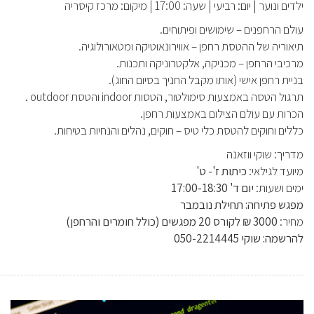
ילדים ונוער
|
יום: רביעי
|
שעה: 17:00
|
מיקום: מרכז קיסריה
עולם הרחפנים – שימושים ופיתוחים.
תיאוריה של ההטסת רחפן – אווירונאוטיקה ומטאורולוגיה.
מרכיבי הרחפן – מכניקה, אלקטרוניקה ותכנות.
בניית רחפן אישי (אותו מקבל החניך בסיום החוג).
תרגול הטסה באמצעות סימולטור, הטסות indoor והטסת outdoor .
הכרות עם עולם הצילום באמצעות רחפן.
כללים וחוקים להטסת כלי טיס – חוקים, נהלים והנחיות בטיחות.
מדריך:
שוקי ווזאנה
מיועד לגילאי:
כיתות ז'- ט'
ימים ושעות:
יום ד' 17:00-18:30
מפגש פתיחה: תחילת נובמבר
מחיר:
3000 ₪ לקורס 20 מפגשים (כולל חומרים והרחפן)
להרשמה: שוקי 050-2214445