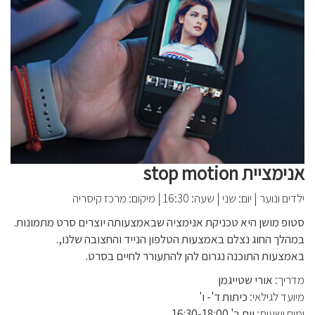
אנימציית stop motion
ילדים ונוער
|
יום: שני
|
שעה: 16:30
|
מיקום: מרכז קיסריה
סטופ מושן היא טכניקת אנימציה שבאמצעותה יוצרים סרט מתמונות.
במהלך החוג נצלם באמצעות הטלפון הנייד והחצובה שלנו,.
באמצעות התוכנה נגרום להן להתעורר לחיים בסרט.
מדריך:
אורי שטייגמן
מיועד לגילאי:
כיתות ד'- ו'
ימים ושעות:
יום ב' 16:30-18:00