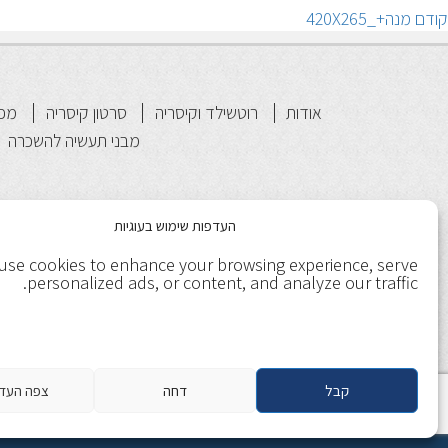
יווט
הפוסט
קודם
מנה+_420X265
הקודם:
אודות
רוטשילד וקיסריה
סרטון קיסריה
מפת
מבני תעשיה להשכרה
העדפות שימוש בעוגיות
use cookies to enhance your browsing experience, serve
personalized ads, or content, and analyze our traffic.
קבל
דחה
צפה העד
תנאי שימוש
מדיניות ופרטיות