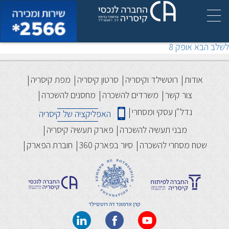
אופק 7
יווט
הפוסט
קודם
אופק 6
הקודם:
הפוסט
לשלב הבא
אופק 8
הבא:
אודות
רוטשילד וקיסריה
סרטון קיסריה
מפת קיסריה
צור קשר
משרדים להשכרה
מחסנים להשכרה
נדל"ן עסקי ומסחרי
האפליקציה של קיסריה
מבני תעשיה להשכרה
פארק תעשיה קיסריה
שטח מסחרי להשכרה
סיור בפארק 360
חוברת הפארק