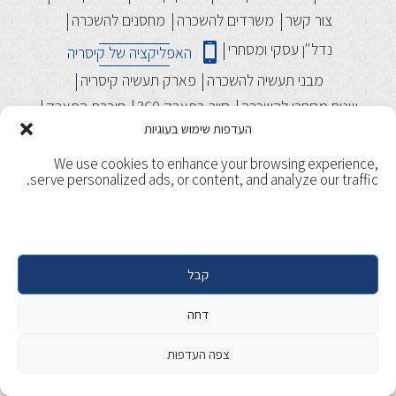
צור קשר
משרדים להשכרה
מחסנים להשכרה
נדל"ן עסקי ומסחרי
האפליקציה של קיסריה
מבני תעשיה להשכרה
פארק תעשיה קיסריה
שטח מסחרי להשכרה
סיור בפארק 360
חוברת הפארק
העדפות שימוש בעוגיות
We use cookies to enhance your browsing experience,
serve personalized ads, or content, and analyze our traffic.
קבל
תנאי שימוש
מדיניות ופרטיות
Copyright 2017, Caesarea. All rights reserved. | Designed &
דחה
Developed by
Beaver Global
צפה העדפות