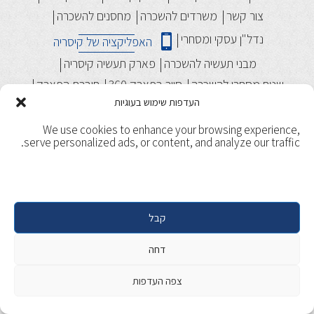
צור קשר
משרדים להשכרה
מחסנים להשכרה
נדל"ן עסקי ומסחרי
האפליקציה של קיסריה
מבני תעשיה להשכרה
פארק תעשיה קיסריה
שטח מסחרי להשכרה
סיור בפארק 360
חוברת הפארק
העדפות שימוש בעוגיות
We use cookies to enhance your browsing experience,
serve personalized ads, or content, and analyze our traffic.
קבל
תנאי שימוש
מדיניות ופרטיות
Copyright 2017, Caesarea. All rights reserved. | Designed &
דחה
Developed by
Beaver Global
צפה העדפות