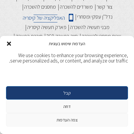
צור קשר
משרדים להשכרה
מחסנים להשכרה
נדל"ן עסקי ומסחרי
האפליקציה של קיסריה
מבני תעשיה להשכרה
פארק תעשיה קיסריה
שטח מסחרי להשכרה
סיור בפארק 360
חוברת הפארק
העדפות שימוש בעוגיות
We use cookies to enhance your browsing experience,
serve personalized ads, or content, and analyze our traffic.
קבל
תנאי שימוש
מדיניות ופרטיות
Copyright 2017, Caesarea. All rights reserved. | Designed &
דחה
Developed by
Beaver Global
צפה העדפות