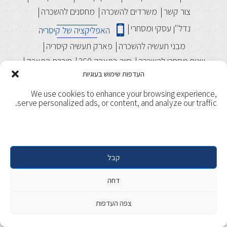
צור קשר
משרדים להשכרה
מחסנים להשכרה
נדל"ן עסקי ומסחרי
האפליקציה של קיסריה
מבני תעשיה להשכרה
פארק תעשיה קיסריה
שטח מסחרי להשכרה
סיור בפארק 360
חוברת הפארק
העדפות שימוש בעוגיות
We use cookies to enhance your browsing experience,
serve personalized ads, or content, and analyze our traffic.
קבל
תנאי שימוש
מדיניות ופרטיות
Copyright 2017, Caesarea. All rights reserved. | Designed &
דחה
Developed by
Beaver Global
צפה העדפות