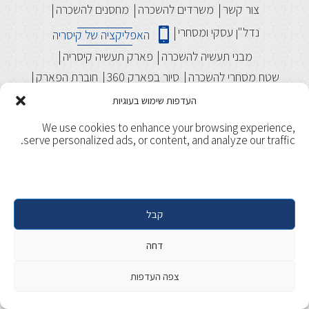
צור קשר
משרדים להשכרה
מחסנים להשכרה
נדל"ן עסקי ומסחרי
האפליקציה של קיסריה
מבני תעשיה להשכרה
פארק תעשיה קיסריה
שטח מסחרי להשכרה
סיור בפארק 360
חוברת הפארק
העדפות שימוש בעוגיות
We use cookies to enhance your browsing experience,
serve personalized ads, or content, and analyze our traffic.
קבל
תנאי שימוש
מדיניות ופרטיות
Copyright 2017, Caesarea. All rights reserved. | Designed &
דחה
Developed by
Beaver Global
צפה העדפות